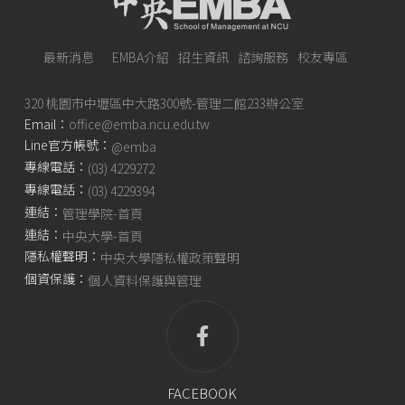
最新消息
EMBA介紹
招生資訊
諮詢服務
校友專區
320 桃園市中壢區中大路300號-管理二館233辦公室
Email：
office@emba.ncu.edu.tw
Line官方帳號：
@emba
專線電話：
(03) 4229272
專線電話：
(03) 4229394
連結：
管理學院-首頁
連結：
中央大學-首頁
隱私權聲明：
中央大學隱私權政策聲明
個資保護：
個人資料保護與管理
FACEBOOK