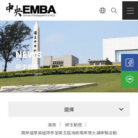
NEWS
師生動態
全部消息
選擇
EMBA招生公告
首頁
師生動態
兩岸組學員組隊參加第五屆海峽兩岸環太湖樂騎活動