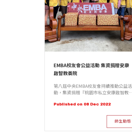
EMBA校友會公益活動 集資捐贈安康
啟智教養院
第八屆中央EMBA校友會持續推動公益活
動，集資捐贈『桃園市私立安康啟智教
院』院生日常使用衣物及客廳椅等物資
Published on 08 Dec 2022
於2022年12月06日上午送達安康啟智教
養院。
師生動態