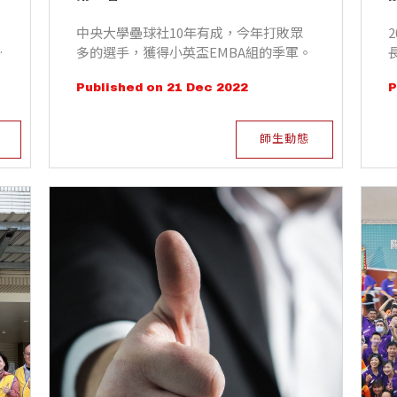
中央大學壘球社10年有成，今年打敗眾
募
多的選手，獲得小英盃EMBA組的季軍。
Published on 21 Dec 2022
P
療
師生動態