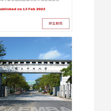
動，已停辦三年(2020、2021及2022)，
ublished on 13 Feb 2023
好不容易今年疫情趨緩，終於在02月11
日舉辦睽違三年、EMBA校友們引頸期盼
的2023新春酒會。
師生動態