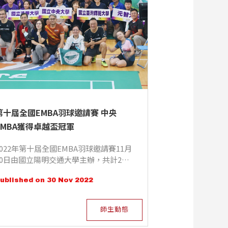
第十屆全國EMBA羽球邀請賽 中央
EMBA獲得卓越盃冠軍
2022年第十屆全國EMBA羽球邀請賽11月
20日由國立陽明交通大學主辦，共計25
校28隊伍參賽，共600多位選手參賽，中
ublished on 30 Nov 2022
央EMBA校友會羽球社獲得「卓越組」賽
事的冠軍。
師生動態