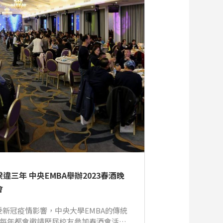
睽違三年 中央EMBA舉辦2023春酒晚
會
受新冠疫情影響，中央大學EMBA的傳統
- 每年都會邀請歷屆校友參加春酒會活