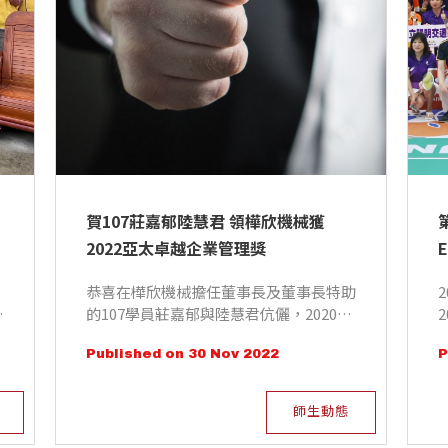
賀107莊嘉郁陸慧君 領樺欣機械獲
2022亞太卓越企業管理獎
恭喜在樺欣機械擔任董事長及董事長特助
養
的107學員莊嘉郁與陸慧君伉儷，2020年
，
獲得桃園市金牌企業卓越獎、百大經理人
Published on 30 Nov 2022
P
MVP獎、創業楷模獎及創業相扶獎後，
不僅2021年獲得小巨人獎外，今年(2022)
又獲得一個獎項：2022亞太傑出企業獎-
師生動態
卓越企業管理獎項。