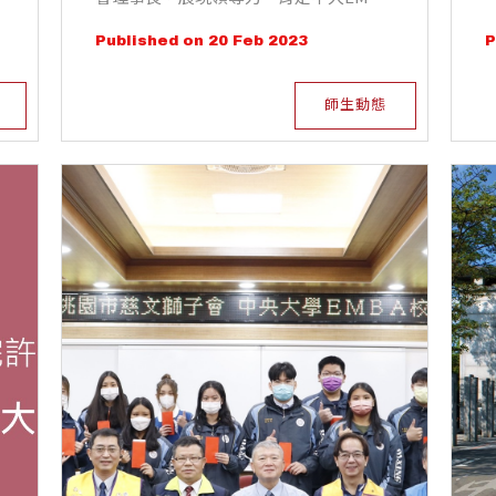
辦
培訓卓效，祝賀莊嘉郁在新職位上繼續優
Published on 20 Feb 2023
P
在
異表現。
師生動態