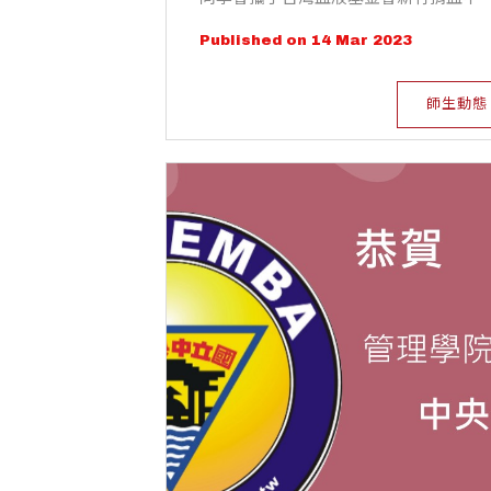
心、桃園市慈文獅子會，繼去年首次舉
Published on 14 Mar 2023
校園捐血活動，2023年3月14日至16日
中央大學校內(志希館前廣場)再次舉辦校
園捐血活動。
師生動態