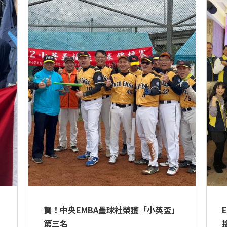
賀！中央EMBA壘球社榮獲「小英盃」
第三名