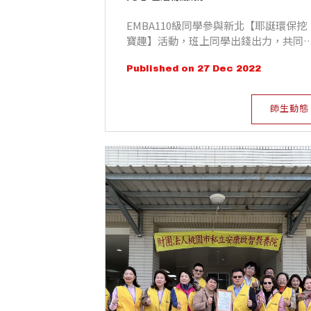
EMBA110級同學參與新北【耶誕環保挖
寶趣】活動，班上同學出錢出力，共同
款現金10萬元捐贈新北市政府社會局，
Published on 27 Dec 2022
協助新北身心障礙者接受必要之心理治
服務。
師生動態