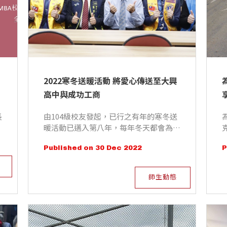
2022寒冬送暖活動 將愛心傳送至大興
高中與成功工商
長
由104級校友發起，已行之有年的寒冬送
暖活動已邁入第八年，每年冬天都會為清
寒同學送上暖冬物資和獎學金，EMBA校
Published on 30 Dec 2022
P
友會第八屆黃輝彬理事長代表校友會出席
2022年12月27日捐贈儀式，並且當場加
碼捐贈一萬元現金，幫助這些清寒家庭與
師生動態
學生。