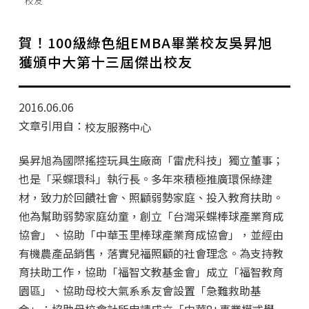
校友
學分班招生公告
行政公告
賀！100級綠色組EMBA畢業校友吳昇旭
獲頒中大第十三屆傑出校友
師生動態
企業導師計畫
2016.06.06
文章引用自：
校友服務中心
吳昇旭為國際搖控玩具生廠商「雷虎科技」獨立董事；
也是「采蝶環科」執行長。多年來積極推廣環保綠建
材，致力於回饋社會、照顧弱勢家庭、投入教育扶助。
他為幫助弱勢家庭幼童，創立「台灣采蝶棒球產業育成
協會」、協助「中華玉里棒球產業育成協會」，並經由
有機農產品銷售，落實兒福照顧的社會理念。為支持教
育扶助工作，協助「福智文教基金會」成立「福智教育
園區」、協助母校大氣系系友會設置「急難救助基
金」；協助母校會計所申請成立「中華8+事業模式學