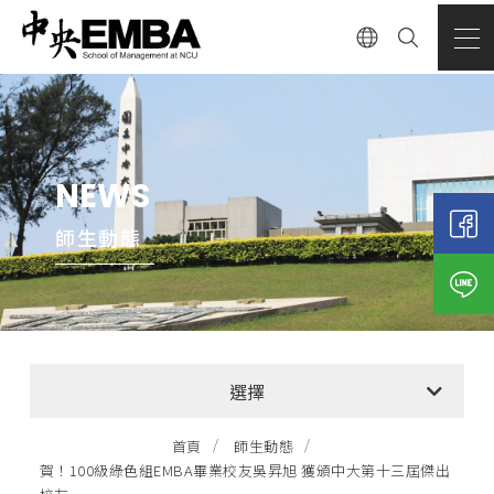
NEWS
師生動態
全部消息
選擇
EMBA招生公告
首頁
師生動態
賀！100級綠色組EMBA畢業校友吳昇旭 獲頒中大第十三屆傑出