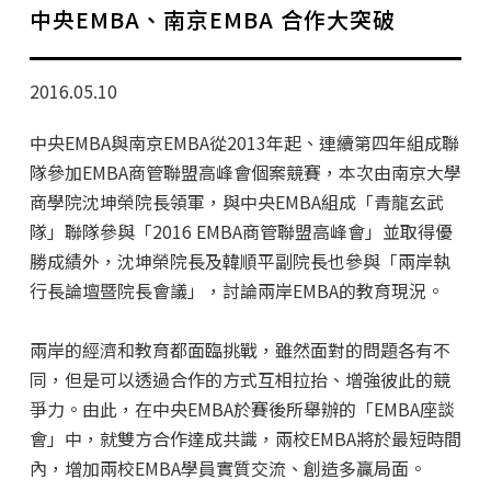
學分班招生公告
中央EMBA、南京EMBA 合作大突破
行政公告
2016.05.10
師生動態
中央EMBA與南京EMBA從2013年起、連續第四年組成聯
企業導師計畫
隊參加EMBA商管聯盟高峰會個案競賽，本次由南京大學
商學院沈坤榮院長領軍，與中央EMBA組成「青龍玄武
隊」聯隊參與「2016 EMBA商管聯盟高峰會」並取得優
勝成績外，沈坤榮院長及韓順平副院長也參與「兩岸執
行長論壇暨院長會議」，討論兩岸EMBA的教育現況。
兩岸的經濟和教育都面臨挑戰，雖然面對的問題各有不
同，但是可以透過合作的方式互相拉抬、增強彼此的競
爭力。由此，在中央EMBA於賽後所舉辦的「EMBA座談
會」中，就雙方合作達成共識，兩校EMBA將於最短時間
內，增加兩校EMBA學員實質交流、創造多贏局面。