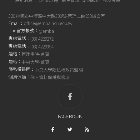
最新消息
EMBA介紹
招生資訊
諮詢服務
校友專區
320 桃園市中壢區中大路300號-管理二館233辦公室
Email：
office@emba.ncu.edu.tw
Line官方帳號：
@emba
專線電話：
(03) 4229272
專線電話：
(03) 4229394
連結：
管理學院-首頁
連結：
中央大學-首頁
隱私權聲明：
中央大學隱私權政策聲明
個資保護：
個人資料保護與管理
FACEBOOK