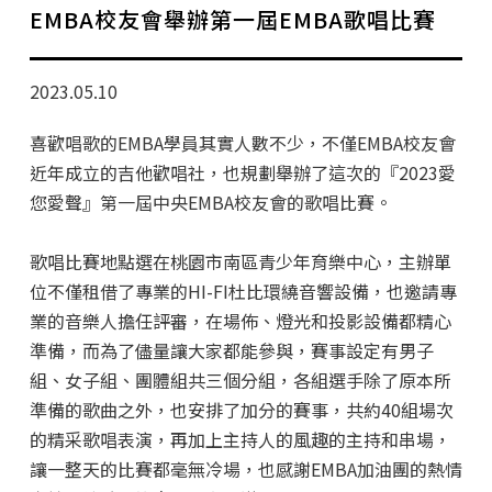
學分班招生公告
EMBA校友會舉辦第一屆EMBA歌唱比賽
行政公告
2023.05.10
師生動態
喜歡唱歌的EMBA學員其實人數不少，不僅EMBA校友會
企業導師計畫
近年成立的吉他歡唱社，也規劃舉辦了這次的『2023愛
您愛聲』第一屆中央EMBA校友會的歌唱比賽。
歌唱比賽地點選在桃園市南區青少年育樂中心，主辦單
位不僅租借了專業的HI-FI杜比環繞音響設備，也邀請專
業的音樂人擔任評審，在場佈、燈光和投影設備都精心
準備，而為了儘量讓大家都能參與，賽事設定有男子
組、女子組、團體組共三個分組，各組選手除了原本所
準備的歌曲之外，也安排了加分的賽事，共約40組場次
的精采歌唱表演，再加上主持人的風趣的主持和串場，
讓一整天的比賽都毫無冷場，也感謝EMBA加油團的熱情