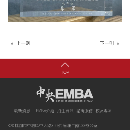
上一則
下一則
TOP
最新消息
EMBA介紹
招生資訊
諮詢服務
校友專區
320 桃園市中壢區中大路300號-管理二館233辦公室