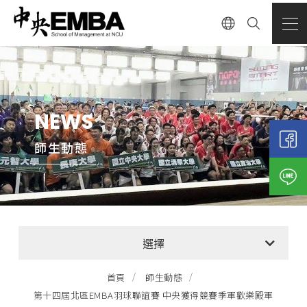
NEWS
師生動態
全部消息
選擇
EMBA招生公告
首頁
師生動態
第十四屆北區EMBA羽球聯誼賽 中央獲得競賽季軍歡樂殿軍