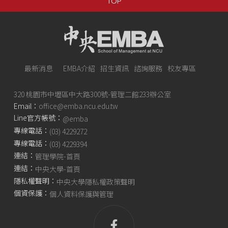
TOP
最新消息
EMBA介紹
招生資訊
諮詢服務
校友專區
320 桃園市中壢區中大路300號-管理二館233辦公室
Email：
office@emba.ncu.edu.tw
Line官方帳號：
@emba
專線電話：
(03) 4229272
專線電話：
(03) 4229394
連結：
管理學院-首頁
連結：
中央大學-首頁
隱私權聲明：
中央大學隱私權政策聲明
個資保護：
個人資料保護與管理