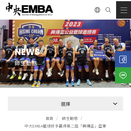
NEWS
師生動態
全部消息
選擇
EMBA招生公告
首頁
師生動態
中大EMBA籃球好手贏得第二屆「興傳盃」亞軍