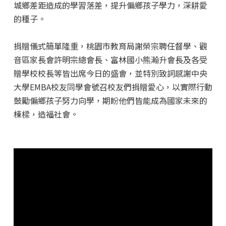
城鄉差距造成的學習落差，提升偏鄉孩子學力，深耕愛
的種子。
捐贈儀式簡單隆重，桃園市教育局謝榮宗聘任督學、觀
音區家長會許明宗總會長、富林國小熊瀚升會長及各受
贈學校校長等皆出席今日的盛會，並特別致詞感謝中央
大學EMBA校友同學會號召校友們捐贈愛心，以實際行動
鼓勵偏鄉孩子努力向學，期盼他們皆能成為國家未來的
棟樑，造福社會。