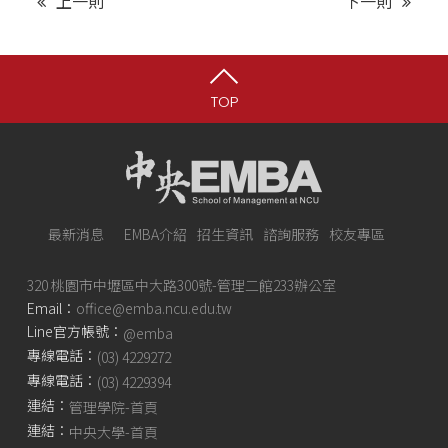
上一則
下一則
TOP
最新消息
EMBA介紹
招生資訊
諮詢服務
校友專區
320 桃園市中壢區中大路300號-管理二館233辦公室
Email：
office@emba.ncu.edu.tw
Line官方帳號：
@emba
專線電話：
(03) 4229272
專線電話：
(03) 4229394
連結：
管理學院-首頁
連結：
中央大學-首頁