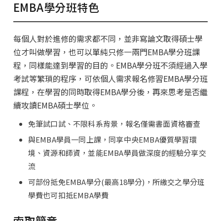
學分班簡章下載/預約索取
EMBA學分班特色
學分班FAQ
每個人對於進修的需求都不同，並非寫論文取得碩士學
位才叫做學習，也可以單純只修一兩門EMBA學分班課
程，同樣能達到學習的目的。EMBA學分班不須經過入學
考試等繁瑣的程序，可依個人需求報名修習EMBA學分班
課程，在學習的同時取得EMBA學分後，再來思考是否繼
續攻讀EMBA碩士學位。
免筆試口試、不限科系背景，報名僅需書面資格審查
與EMBA學員一同上課，同享中央EMBA優質學習環
境、資源和師資，並能EMBA學員做深度的經驗分享交
流
可部份抵免EMBA學分(最高18學分)，所繳交之學分班
學費也可扣抵EMBA學費
索取簡章