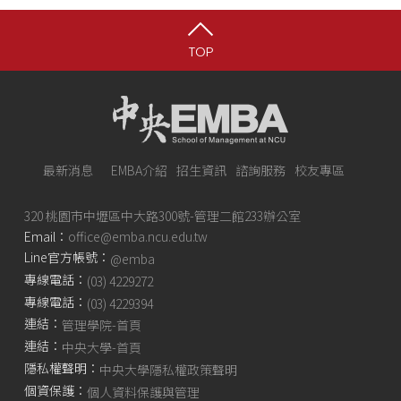
TOP
最新消息
EMBA介紹
招生資訊
諮詢服務
校友專區
320 桃園市中壢區中大路300號-管理二館233辦公室
Email：
office@emba.ncu.edu.tw
Line官方帳號：
@emba
專線電話：
(03) 4229272
專線電話：
(03) 4229394
連結：
管理學院-首頁
連結：
中央大學-首頁
隱私權聲明：
中央大學隱私權政策聲明
個資保護：
個人資料保護與管理