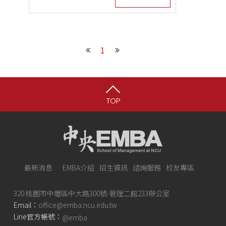
1
TOP
最新消息
EMBA介紹
招生資訊
諮詢服務
校友專區
320 桃園市中壢區中大路300號-管理二館233辦公室
Email：
office@emba.ncu.edu.tw
Line官方帳號：
@emba