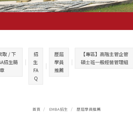
取 / 下
招
歷屆
【專區】高階主管企管
BA招生簡
生 
學員
碩士班一般經營管理組
章
FA
推薦
Q
歷屆學員推薦
首頁
EMBA招生