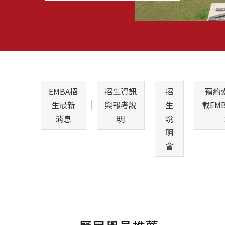
EMBA招
招生資訊
招
預約索
生最新
與報考說
生
載EM
消息
明
說
明
會