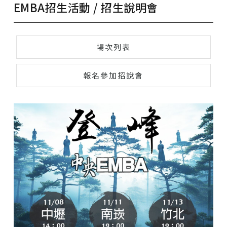
招生說明會
EMBA招生活動 / 招生說明會
預約索取 / 下載EMBA招生簡章
場次列表
招生 FAQ
報名參加招說會
歷屆學員推薦
【專區】高階主管企管碩士班一般經營管理組
【專區】高階經營管理碩士在職學位學程
【Info Hub】EMMA Program