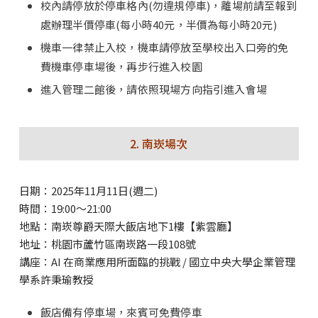
校內請停放於停車格內(勿違規停車)，離場前請至報到
處辦理半價停車(每小時40元，半價為每小時20元)
機車一律禁止入校，機車請停放至學校出入口旁的免
費機車停車場後，再步行進入校園
進入管理二館後，請依照現場方向指引進入會場
2. 南崁場次
日期：2025年11月11日(週二)
時間：19:00～21:00
地點：南崁尊爵天際大飯店地下1樓【紫雲廳】
地址：桃園市蘆竹區南崁路一段108號
講座：AI 在商業應用所面臨的挑戰 / 國立中央大學企業管理
學系許秉瑜教授
飯店備有停車場，來賓可免費停車