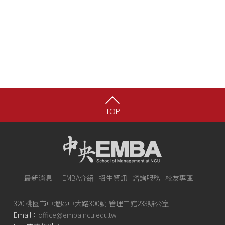
TOP
最新消息
EMBA介紹
招生資訊
諮詢服務
校友專區
320 桃園市中壢區中大路300號-管理二館233辦公室
Email：
office@emba.ncu.edu.tw